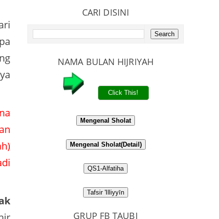
CARI DISINI
ari
apa
ng
NAMA BULAN HIJRIYAH
nya
na
Mengenal Sholat
an
h)
Mengenal Sholat(Detail)
adi
QS1-Alfatiha
Tafsir 'Illiyyīn
ak
GRUP FB TAUBI
ir