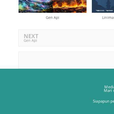
Gen Api
Linim
NEXT
Gen Api
Media
Mari 
Siapapun pe