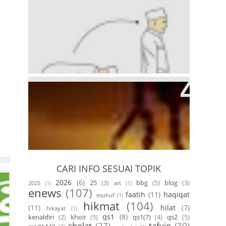
Hikmah Sholat - Posisi 3
Hikmah Sholat - Posisi 4 & 5
CARI INFO SESUAI TOPIK
2026
(6)
25
(3)
bbg
(5)
blog
(3)
2025
(1)
art
(1)
enews
(107)
faatih
(11)
haqiqat
esuhuf
(1)
hikmat
(104)
(11)
hilat
(7)
hikayat
(1)
qs1
(8)
kenaldiri
(2)
khoir
(5)
qs1(7)
(4)
qs2
(5)
sholat
(27)
tafyin
(30)