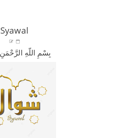
Syawal
بِسْمِ اللّهِ الرَّحْمَنِ 