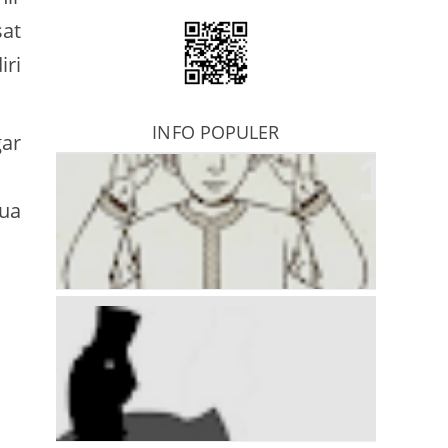
sat
iri
INFO POPULER
ar
Hikmah Sholat - Posisi 1
ua
Hikmah Sholat (qolbi)