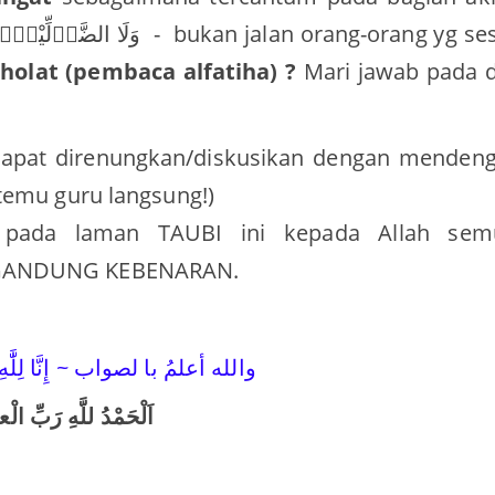
وَلَا الضَّاۤلِّيْنَࣖ
- bukan jalan orang-orang yg se
holat (pembaca alfatiha) ?
Mari jawab pada d
dapat direnungkan/diskusikan dengan mendeng
rtemu guru langsung!)
 pada laman TAUBI ini kepada Allah sem
ENGANDUNG KEBENARAN.
والله أعلمُ ﺑﺎ ﻟﺼﻮﺍﺏ ~ إِنَّا لِلَّٰهِ وَإ
اَلْحَمْدُ للَّهِ رَبِّ الْع