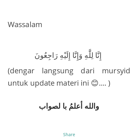
Wassalam
(dengar langsung dari mursyid
untuk update materi ini 😊.... )
والله أعلمُ ﺑﺎ ﻟﺼﻮﺍﺏ
Share