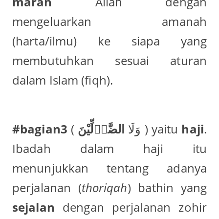
marah
Allah dengan
mengeluarkan amanah
(harta/ilmu) ke siapa yang
membutuhkan sesuai aturan
dalam Islam (fiqh).
#bagian3
الضَّاۤلِّيْنَ
( وَلَا
) yaitu
haji
.
Ibadah dalam haji itu
menunjukkan tentang adanya
perjalanan (
thoriqah
) bathin yang
sejalan
dengan perjalanan zohir