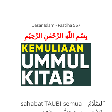
DEPAN
MANUSIA
TAFYIN
Dasar Islam - Faatiha 567
TERKINI
TASBI
بِسْمِ اللّٰهِ الرَّحْمٰنِ الرَّحِيْمِ
BLOG
KONTAK
sahabat TAUBI semua ٱلسَّلَامُ