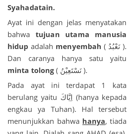
Syahadatain.
Ayat ini dengan jelas menyatakan
bahwa
tujuan utama manusia
hidup
adalah
menyembah
( نَعْبُدُ ).
Dan caranya hanya satu yaitu
minta tolong
( نَسْتَعِيْنُ ).
Pada ayat ini terdapat 1 kata
berulang yaitu اِيَّاكَ (hanya kepada
engkau ya Tuhan). Hal tersebut
menunjukkan bahwa
hanya
, tiada
yang lain. Dialah sang AHAD (esa).