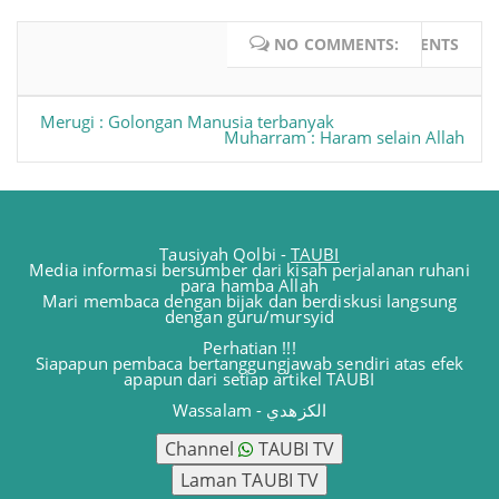
NO COMMENTS:
WRITE COMMENTS
Merugi : Golongan Manusia terbanyak
Muharram : Haram selain Allah
Tausiyah Qolbi -
TAUBI
Media informasi bersumber dari kisah perjalanan ruhani
para hamba Allah
Mari membaca dengan bijak dan berdiskusi langsung
dengan guru/mursyid
Perhatian !!!
Siapapun pembaca bertanggungjawab sendiri atas efek
apapun dari setiap artikel TAUBI
Wassalam - الكزهدي
Channel
TAUBI TV
Laman TAUBI TV